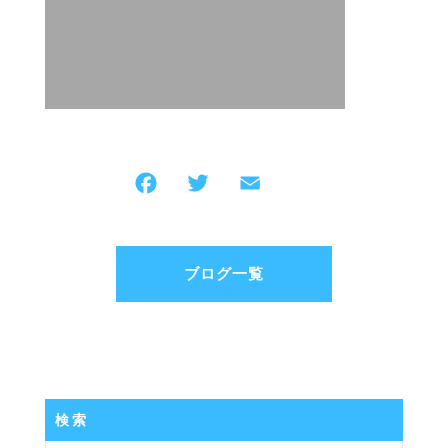
F
T
E
共
a
w
m
有
c
itt
ai
e
er
l
ブログ一覧
b
o
o
k
検索